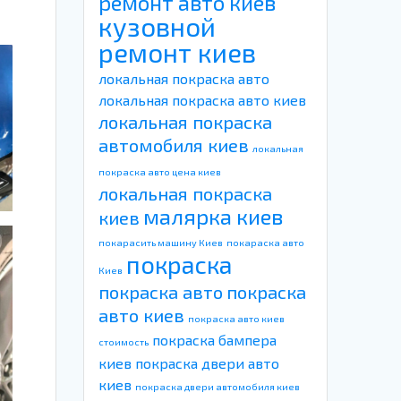
ремонт авто киев
кузовной
ремонт киев
локальная покраска авто
локальная покраска авто киев
локальная покраска
автомобиля киев
локальная
покраска авто цена киев
локальная покраска
малярка киев
киев
покарасить машину Киев
покараска авто
покраска
Киев
покраска авто
покраска
авто киев
покраска авто киев
покраска бампера
стоимость
киев
покраска двери авто
киев
покраска двери автомобиля киев