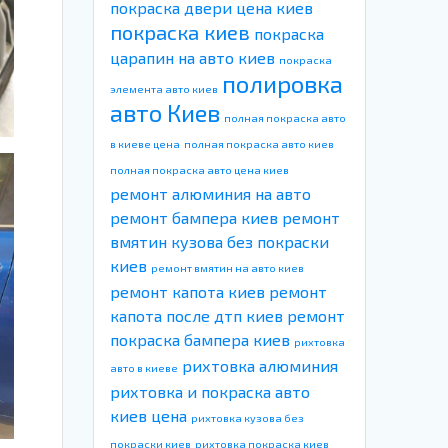
покраска двери цена киев
покраска киев
покраска
царапин на авто киев
покраска
полировка
элемента авто киев
авто Киев
полная покраска авто
в киеве цена
полная покраска авто киев
полная покраска авто цена киев
ремонт алюминия на авто
ремонт бампера киев
ремонт
вмятин кузова без покраски
киев
ремонт вмятин на авто киев
ремонт капота киев
ремонт
капота после дтп киев
ремонт
покраска бампера киев
рихтовка
рихтовка алюминия
авто в киеве
рихтовка и покраска авто
киев цена
рихтовка кузова без
покраски киев
рихтовка покраска киев