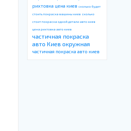
рихтовка цена киев
сколько будет
стоить покраска машины киев
сколько
стоит покраска одной детали авто киев
цена рихтовка авто киев
частичная покраска
авто Киев окружная
частичная покраска авто киев