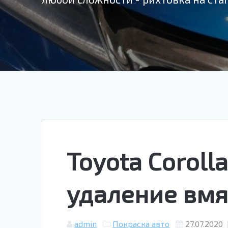
Toyota Coroll
удаление вм
admin
Покраска авто
27.07.2020