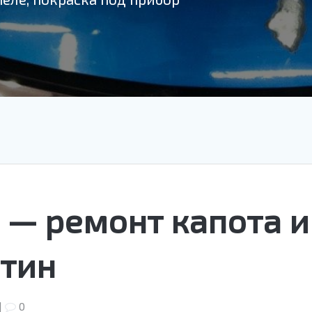
a — ремонт капота и
ятин
|
0