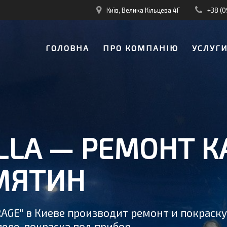
Київ, Велика Кільцева 4Г
+38 (0
ГОЛОВНА
ПРО КОМПАНІЮ
УСЛУГ
LLA — РЕМОНТ К
МЯТИН
RAGE" в Киеве производит ремонт и покраск
еле, покраска под прибор