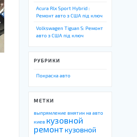
Acura Rlx Sport Hybrid :
Ремонт авто з США під ключ
Volkswagen Tiguan S: Ремонт
авто з США під ключ
РУБРИКИ
Покраска авто
МЕТКИ
выпрямление вмятин на авто
кузовной
киев
ремонт
кузовной