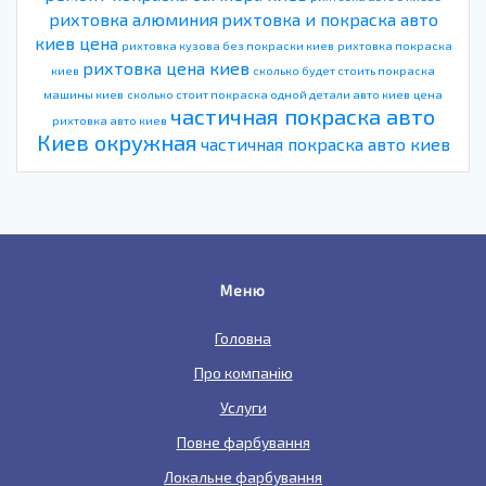
рихтовка алюминия
рихтовка и покраска авто
киев цена
рихтовка кузова без покраски киев
рихтовка покраска
рихтовка цена киев
киев
сколько будет стоить покраска
машины киев
сколько стоит покраска одной детали авто киев
цена
частичная покраска авто
рихтовка авто киев
Киев окружная
частичная покраска авто киев
Меню
Головна
Про компанію
Услуги
Повне фарбування
Локальне фарбування