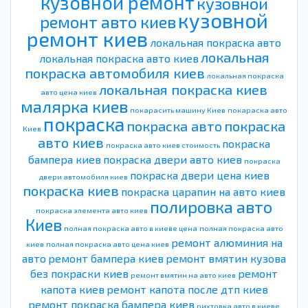
кузовной ремонт
кузовной
кузовной
ремонт авто киев
ремонт киев
локальная покраска авто
локальная
локальная покраска авто киев
покраска автомобиля киев
локальная покраска
локальная покраска киев
авто цена киев
малярка киев
покарасить машину Киев
покараска авто
покраска
покраска авто
покраска
Киев
авто киев
покраска
покраска авто киев стоимость
бампера киев
покраска двери авто киев
покраска
покраска двери цена киев
двери автомобиля киев
покраска киев
покраска царапин на авто киев
полировка авто
покраска элемента авто киев
Киев
полная покраска авто в киеве цена
полная покраска авто
ремонт алюминия на
киев
полная покраска авто цена киев
авто
ремонт бампера киев
ремонт вмятин кузова
без покраски киев
ремонт
ремонт вмятин на авто киев
капота киев
ремонт капота после дтп киев
ремонт покраска бампера киев
рихтовка авто в киеве