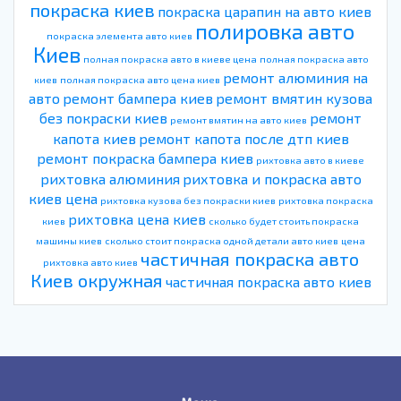
покраска киев
покраска царапин на авто киев
полировка авто
покраска элемента авто киев
Киев
полная покраска авто в киеве цена
полная покраска авто
ремонт алюминия на
киев
полная покраска авто цена киев
авто
ремонт бампера киев
ремонт вмятин кузова
без покраски киев
ремонт
ремонт вмятин на авто киев
капота киев
ремонт капота после дтп киев
ремонт покраска бампера киев
рихтовка авто в киеве
рихтовка алюминия
рихтовка и покраска авто
киев цена
рихтовка кузова без покраски киев
рихтовка покраска
рихтовка цена киев
киев
сколько будет стоить покраска
машины киев
сколько стоит покраска одной детали авто киев
цена
частичная покраска авто
рихтовка авто киев
Киев окружная
частичная покраска авто киев