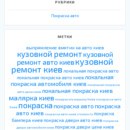
РУБРИКИ
Покраска авто
МЕТКИ
выпрямление вмятин на авто киев
кузовной ремонт
кузовной
кузовной
ремонт авто киев
ремонт киев
локальная покраска авто
локальная
локальная покраска авто киев
покраска автомобиля киев
локальная покраска
локальная покраска киев
авто цена киев
малярка киев
покарасить машину Киев
покараска авто
покраска
покраска авто
покраска
Киев
авто киев
покраска
покраска авто киев стоимость
бампера киев
покраска двери авто киев
покраска
покраска двери цена киев
двери автомобиля киев