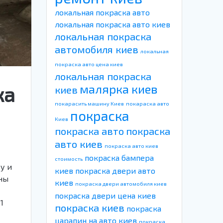
локальная покраска авто
локальная покраска авто киев
локальная покраска
автомобиля киев
локальная
покраска авто цена киев
локальная покраска
малярка киев
ка
киев
покарасить машину Киев
покараска авто
покраска
Киев
покраска авто
покраска
авто киев
покраска авто киев
покраска бампера
стоимость
у и
киев
покраска двери авто
ны
киев
покраска двери автомобиля киев
покраска двери цена киев
1
покраска киев
покраска
царапин на авто киев
покраска