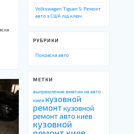
Volkswagen Tiguan S: Ремонт
авто з США під ключ
аска
РУБРИКИ
Покраска авто
МЕТКИ
выпрямление вмятин на авто
кузовной
киев
ремонт
кузовной
ремонт авто киев
кузовной
ремонт киев