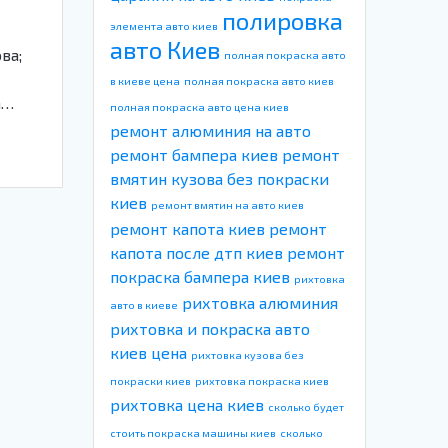
полировка
элемента авто киев
авто Киев
ва;
полная покраска авто
в киеве цена
полная покраска авто киев
а…
полная покраска авто цена киев
ремонт алюминия на авто
ремонт бампера киев
ремонт
вмятин кузова без покраски
киев
ремонт вмятин на авто киев
ремонт капота киев
ремонт
капота после дтп киев
ремонт
покраска бампера киев
рихтовка
рихтовка алюминия
авто в киеве
рихтовка и покраска авто
киев цена
рихтовка кузова без
покраски киев
рихтовка покраска киев
рихтовка цена киев
сколько будет
стоить покраска машины киев
сколько