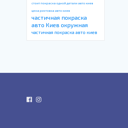
стоит покраска одной детали авто киев
цена рихтовка авто киев
частичная покраска
авто Киев окружная
частичная покраска авто киев