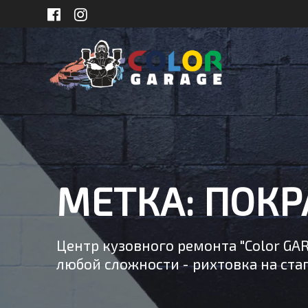
Skip
to
content
МЕТКА:
ПОКР
Центр кузовного ремонта "Color GA
любой сложности - рихтовка на стап