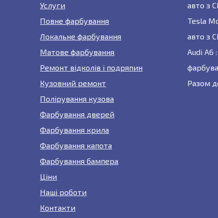
Услуги
авто з 
Повне фарбування
Tesla M
Локальне фарбування
авто з 
Матове фарбування
Audi A6
Ремонт відколів і подряпин
фарбува
Кузовний ремонт
Разом д
Полірування кузова
Фарбування дверей
Фарбування крила
Фарбування капота
Фарбування бампера
Ціни
Наші роботи
Контакти