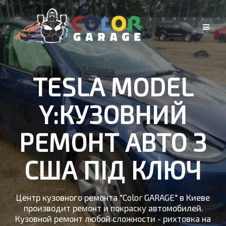
Skip
to
content
TESLA MODEL
Y:КУЗОВНИЙ
РЕМОНТ АВТО З
США ПІД КЛЮЧ
Центр кузовного ремонта "Color GARAGE" в Киеве
производит ремонт и покраску автомобилей.
Кузовной ремонт любой сложности - рихтовка на