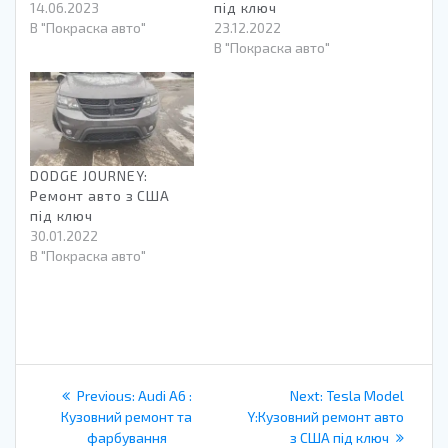
14.06.2023
під ключ
В "Покраска авто"
23.12.2022
В "Покраска авто"
DODGE JOURNEY:
Ремонт авто з США
під ключ
30.01.2022
В "Покраска авто"
Навигация
Previous
Next
Previous:
Audi A6 :
Next:
Tesla Model
по
post:
post:
Кузовний ремонт та
Y:Кузовний ремонт авто
фарбування
з США під ключ