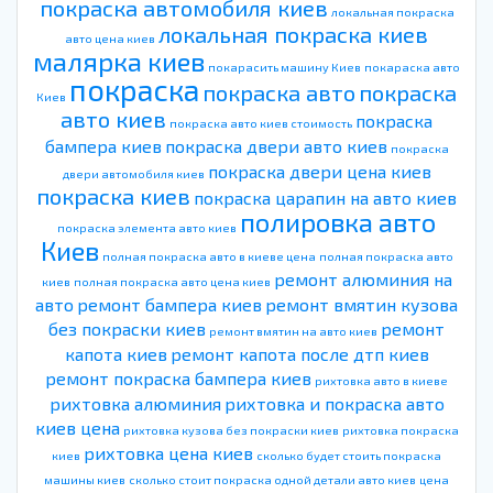
покраска автомобиля киев
локальная покраска
локальная покраска киев
авто цена киев
малярка киев
покарасить машину Киев
покараска авто
покраска
покраска авто
покраска
Киев
авто киев
покраска
покраска авто киев стоимость
бампера киев
покраска двери авто киев
покраска
покраска двери цена киев
двери автомобиля киев
покраска киев
покраска царапин на авто киев
полировка авто
покраска элемента авто киев
Киев
полная покраска авто в киеве цена
полная покраска авто
ремонт алюминия на
киев
полная покраска авто цена киев
авто
ремонт бампера киев
ремонт вмятин кузова
без покраски киев
ремонт
ремонт вмятин на авто киев
капота киев
ремонт капота после дтп киев
ремонт покраска бампера киев
рихтовка авто в киеве
рихтовка алюминия
рихтовка и покраска авто
киев цена
рихтовка кузова без покраски киев
рихтовка покраска
рихтовка цена киев
киев
сколько будет стоить покраска
машины киев
сколько стоит покраска одной детали авто киев
цена