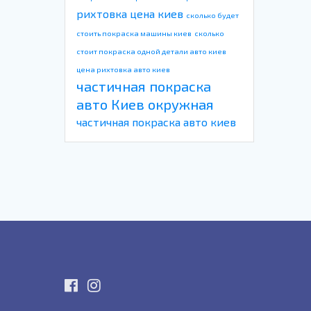
рихтовка цена киев
сколько будет
стоить покраска машины киев
сколько
стоит покраска одной детали авто киев
цена рихтовка авто киев
частичная покраска
авто Киев окружная
частичная покраска авто киев