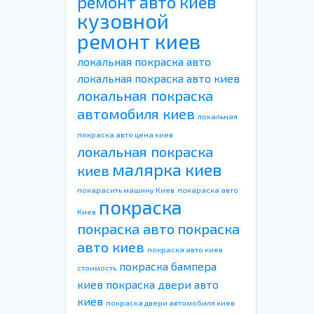
ремонт авто киев
кузовной
ремонт киев
локальная покраска авто
локальная покраска авто киев
локальная покраска
автомобиля киев
локальная
покраска авто цена киев
локальная покраска
малярка киев
киев
покарасить машину Киев
покараска авто
покраска
Киев
покраска авто
покраска
авто киев
покраска авто киев
покраска бампера
стоимость
киев
покраска двери авто
киев
покраска двери автомобиля киев