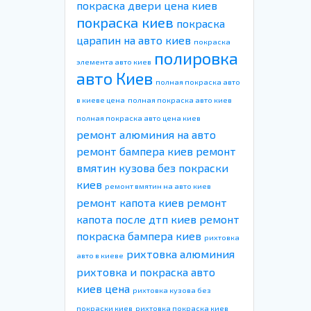
покраска двери цена киев
покраска киев
покраска
царапин на авто киев
покраска
полировка
элемента авто киев
авто Киев
полная покраска авто
в киеве цена
полная покраска авто киев
полная покраска авто цена киев
ремонт алюминия на авто
ремонт бампера киев
ремонт
вмятин кузова без покраски
киев
ремонт вмятин на авто киев
ремонт капота киев
ремонт
капота после дтп киев
ремонт
покраска бампера киев
рихтовка
рихтовка алюминия
авто в киеве
рихтовка и покраска авто
киев цена
рихтовка кузова без
покраски киев
рихтовка покраска киев