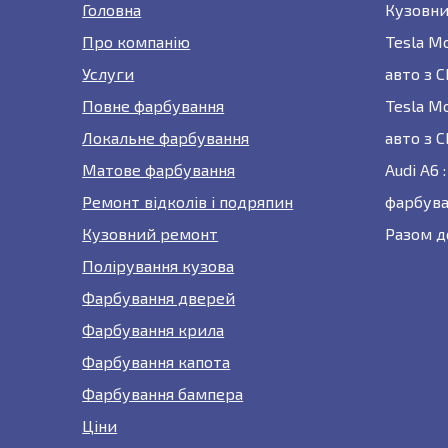
Головна
Кузовни
Про компанію
Tesla M
Услуги
авто з 
Повне фарбування
Tesla M
Локальне фарбування
авто з 
Матове фарбування
Audi A6
Ремонт відколів і подряпин
фарбува
Кузовний ремонт
Разом д
Полірування кузова
Фарбування дверей
Фарбування крила
Фарбування капота
Фарбування бампера
Ціни