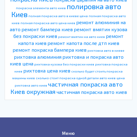
полировка авто
покраска элемента авто киев
Киев
полная покраска авто в киеве цена
полная покраска авто
ремонт алюминия на
киев
полная покраска авто цена киев
авто
ремонт бампера киев
ремонт вмятин кузова
без покраски киев
ремонт
ремонт вмятин на авто киев
капота киев
ремонт капота после дтп киев
ремонт покраска бампера киев
рихтовка авто в киеве
рихтовка алюминия
рихтовка и покраска авто
киев цена
рихтовка кузова без покраски киев
рихтовка покраска
рихтовка цена киев
киев
сколько будет стоить покраска
машины киев
сколько стоит покраска одной детали авто киев
цена
частичная покраска авто
рихтовка авто киев
Киев окружная
частичная покраска авто киев
Меню