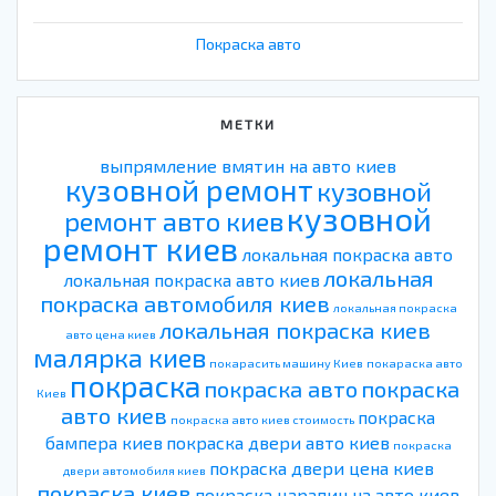
Покраска авто
МЕТКИ
выпрямление вмятин на авто киев
кузовной ремонт
кузовной
кузовной
ремонт авто киев
ремонт киев
локальная покраска авто
локальная
локальная покраска авто киев
покраска автомобиля киев
локальная покраска
локальная покраска киев
авто цена киев
малярка киев
покарасить машину Киев
покараска авто
покраска
покраска авто
покраска
Киев
авто киев
покраска
покраска авто киев стоимость
бампера киев
покраска двери авто киев
покраска
покраска двери цена киев
двери автомобиля киев
покраска киев
покраска царапин на авто киев