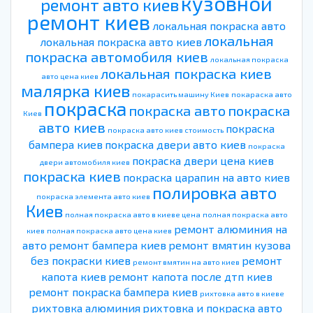
кузовной
ремонт авто киев
ремонт киев
локальная покраска авто
локальная
локальная покраска авто киев
покраска автомобиля киев
локальная покраска
локальная покраска киев
авто цена киев
малярка киев
покарасить машину Киев
покараска авто
покраска
покраска авто
покраска
Киев
авто киев
покраска
покраска авто киев стоимость
бампера киев
покраска двери авто киев
покраска
покраска двери цена киев
двери автомобиля киев
покраска киев
покраска царапин на авто киев
полировка авто
покраска элемента авто киев
Киев
полная покраска авто в киеве цена
полная покраска авто
ремонт алюминия на
киев
полная покраска авто цена киев
авто
ремонт бампера киев
ремонт вмятин кузова
без покраски киев
ремонт
ремонт вмятин на авто киев
капота киев
ремонт капота после дтп киев
ремонт покраска бампера киев
рихтовка авто в киеве
рихтовка алюминия
рихтовка и покраска авто