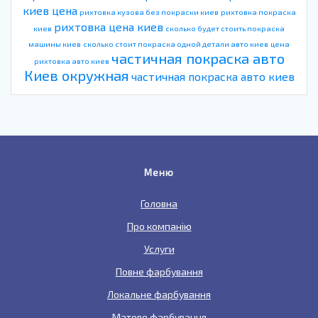
киев цена
рихтовка кузова без покраски киев
рихтовка покраска
рихтовка цена киев
киев
сколько будет стоить покраска
машины киев
сколько стоит покраска одной детали авто киев
цена
частичная покраска авто
рихтовка авто киев
Киев окружная
частичная покраска авто киев
Меню
Головна
Про компанію
Услуги
Повне фарбування
Локальне фарбування
Матове фарбування