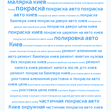
малярка киев
покарасить машину Киев
покараска авто
покраска
покраска авто
покраска
Киев
авто киев
покраска
покраска авто киев стоимость
бампера киев
покраска двери авто киев
покраска
покраска двери цена киев
двери автомобиля киев
покраска киев
покраска царапин на авто киев
полировка авто
покраска элемента авто киев
Киев
полная покраска авто в киеве цена
полная покраска авто
ремонт алюминия на
киев
полная покраска авто цена киев
авто
ремонт бампера киев
ремонт вмятин кузова
без покраски киев
ремонт
ремонт вмятин на авто киев
капота киев
ремонт капота после дтп киев
ремонт покраска бампера киев
рихтовка авто в киеве
рихтовка алюминия
рихтовка и покраска авто
киев цена
рихтовка кузова без покраски киев
рихтовка покраска
рихтовка цена киев
киев
сколько будет стоить покраска
машины киев
сколько стоит покраска одной детали авто киев
цена
частичная покраска авто
рихтовка авто киев
Киев окружная
частичная покраска авто киев