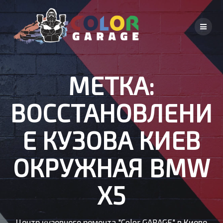
Skip
to
content
МЕТКА:
ВОССТАНОВЛЕНИ
Е КУЗОВА КИЕВ
ОКРУЖНАЯ BMW
X5
Центр кузовного ремонта "Color GARAGE" в Киеве