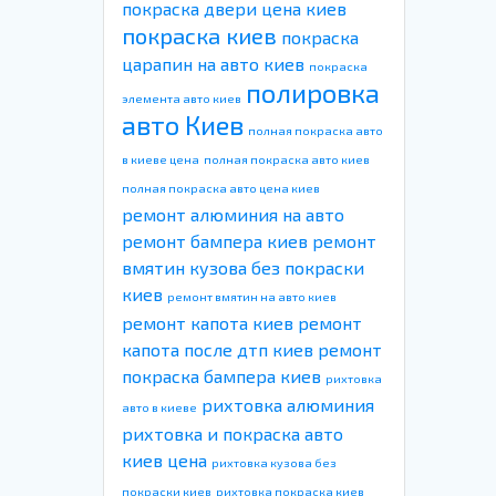
покраска двери цена киев
покраска киев
покраска
царапин на авто киев
покраска
полировка
элемента авто киев
авто Киев
полная покраска авто
в киеве цена
полная покраска авто киев
полная покраска авто цена киев
ремонт алюминия на авто
ремонт бампера киев
ремонт
вмятин кузова без покраски
киев
ремонт вмятин на авто киев
ремонт капота киев
ремонт
капота после дтп киев
ремонт
покраска бампера киев
рихтовка
рихтовка алюминия
авто в киеве
рихтовка и покраска авто
киев цена
рихтовка кузова без
покраски киев
рихтовка покраска киев