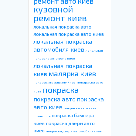
ремонт авто киев
кузовной
ремонт киев
локальная покраска авто
локальная покраска авто киев
локальная покраска
автомобиля киев
локальная
покраска авто цена киев
локальная покраска
малярка киев
киев
покарасить машину Киев
покараска авто
покраска
Киев
покраска авто
покраска
авто киев
покраска авто киев
покраска бампера
стоимость
киев
покраска двери авто
киев
покраска двери автомобиля киев