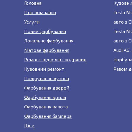
Головна
Кузовни
Про компанію
Tesla M
Услуги
авто з 
Повне фарбування
Tesla M
Локальне фарбування
авто з 
Матове фарбування
Audi A6
Ремонт відколів і подряпин
фарбува
Кузовний ремонт
Разом д
Полірування кузова
Фарбування дверей
Фарбування крила
Фарбування капота
Фарбування бампера
Ціни