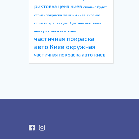
рихтовка цена киев
сколько будет
стоить покраска машины киев
сколько
стоит покраска одной детали авто киев
цена рихтовка авто киев
частичная покраска
авто Киев окружная
частичная покраска авто киев