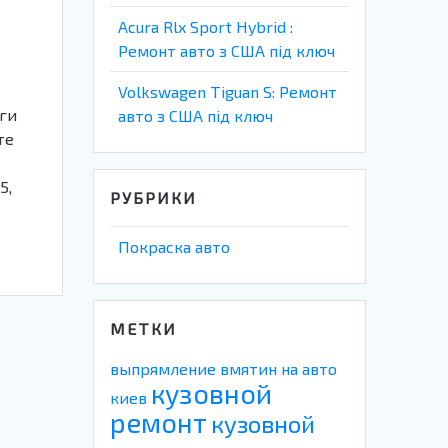
Acura Rlx Sport Hybrid :
Ремонт авто з США під ключ
Volkswagen Tiguan S: Ремонт
уги
авто з США під ключ
те
5,
РУБРИКИ
Покраска авто
МЕТКИ
выпрямление вмятин на авто
кузовной
киев
ремонт
кузовной