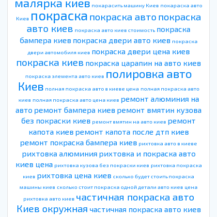
малярка киев
покарасить машину Киев
покараска авто
покраска
покраска авто
покраска
Киев
авто киев
покраска
покраска авто киев стоимость
бампера киев
покраска двери авто киев
покраска
покраска двери цена киев
двери автомобиля киев
покраска киев
покраска царапин на авто киев
полировка авто
покраска элемента авто киев
Киев
полная покраска авто в киеве цена
полная покраска авто
ремонт алюминия на
киев
полная покраска авто цена киев
авто
ремонт бампера киев
ремонт вмятин кузова
без покраски киев
ремонт
ремонт вмятин на авто киев
капота киев
ремонт капота после дтп киев
ремонт покраска бампера киев
рихтовка авто в киеве
рихтовка алюминия
рихтовка и покраска авто
киев цена
рихтовка кузова без покраски киев
рихтовка покраска
рихтовка цена киев
киев
сколько будет стоить покраска
машины киев
сколько стоит покраска одной детали авто киев
цена
частичная покраска авто
рихтовка авто киев
Киев окружная
частичная покраска авто киев