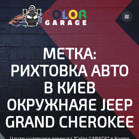
Skip
to
content
МЕТКА:
РИХТОВКА АВТО
В КИЕВ
ОКРУЖНАЯЕ JEEP
GRAND CHEROKEE
Центр кузовного ремонта "Color GARAGE" в Киеве