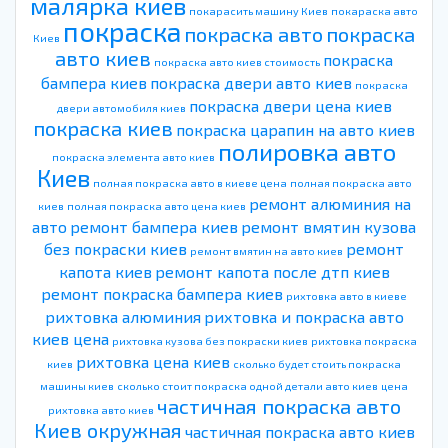
малярка киев
покарасить машину Киев
покараска авто
покраска
покраска авто
покраска
Киев
авто киев
покраска
покраска авто киев стоимость
бампера киев
покраска двери авто киев
покраска
покраска двери цена киев
двери автомобиля киев
покраска киев
покраска царапин на авто киев
полировка авто
покраска элемента авто киев
Киев
полная покраска авто в киеве цена
полная покраска авто
ремонт алюминия на
киев
полная покраска авто цена киев
авто
ремонт бампера киев
ремонт вмятин кузова
без покраски киев
ремонт
ремонт вмятин на авто киев
капота киев
ремонт капота после дтп киев
ремонт покраска бампера киев
рихтовка авто в киеве
рихтовка алюминия
рихтовка и покраска авто
киев цена
рихтовка кузова без покраски киев
рихтовка покраска
рихтовка цена киев
киев
сколько будет стоить покраска
машины киев
сколько стоит покраска одной детали авто киев
цена
частичная покраска авто
рихтовка авто киев
Киев окружная
частичная покраска авто киев