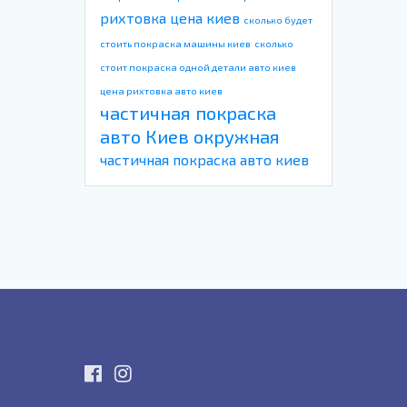
рихтовка цена киев
сколько будет
стоить покраска машины киев
сколько
стоит покраска одной детали авто киев
цена рихтовка авто киев
частичная покраска
авто Киев окружная
частичная покраска авто киев