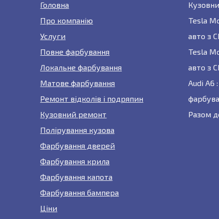
Головна
Кузовни
Про компанію
Tesla M
Услуги
авто з 
Повне фарбування
Tesla M
Локальне фарбування
авто з 
Матове фарбування
Audi A6
Ремонт відколів і подряпин
фарбува
Кузовний ремонт
Разом д
Полірування кузова
Фарбування дверей
Фарбування крила
Фарбування капота
Фарбування бампера
Ціни