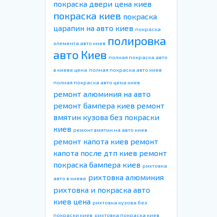
покраска двери цена киев
покраска киев
покраска
царапин на авто киев
покраска
полировка
элемента авто киев
авто Киев
полная покраска авто
в киеве цена
полная покраска авто киев
полная покраска авто цена киев
ремонт алюминия на авто
ремонт бампера киев
ремонт
вмятин кузова без покраски
киев
ремонт вмятин на авто киев
ремонт капота киев
ремонт
капота после дтп киев
ремонт
покраска бампера киев
рихтовка
рихтовка алюминия
авто в киеве
рихтовка и покраска авто
киев цена
рихтовка кузова без
покраски киев
рихтовка покраска киев