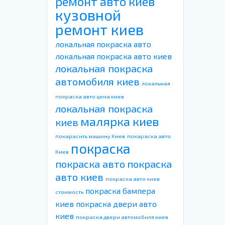
ремонт авто киев
кузовной
ремонт киев
локальная покраска авто
локальная покраска авто киев
локальная покраска
автомобиля киев
локальная
покраска авто цена киев
локальная покраска
малярка киев
киев
покарасить машину Киев
покараска авто
покраска
Киев
покраска авто
покраска
авто киев
покраска авто киев
покраска бампера
стоимость
киев
покраска двери авто
киев
покраска двери автомобиля киев