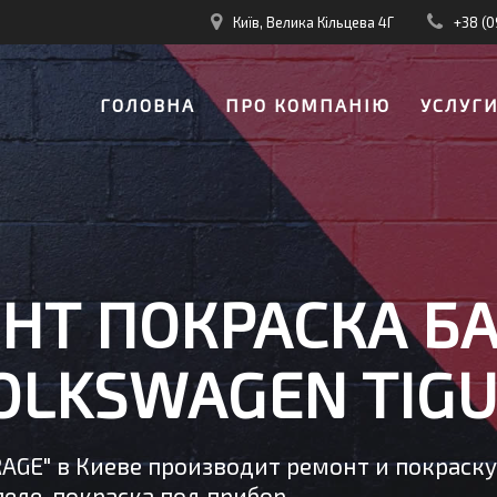
Київ, Велика Кільцева 4Г
+38 (0
ГОЛОВНА
ПРО КОМПАНІЮ
УСЛУГ
НТ ПОКРАСКА Б
OLKSWAGEN TIG
RAGE" в Киеве производит ремонт и покраск
еле, покраска под прибор