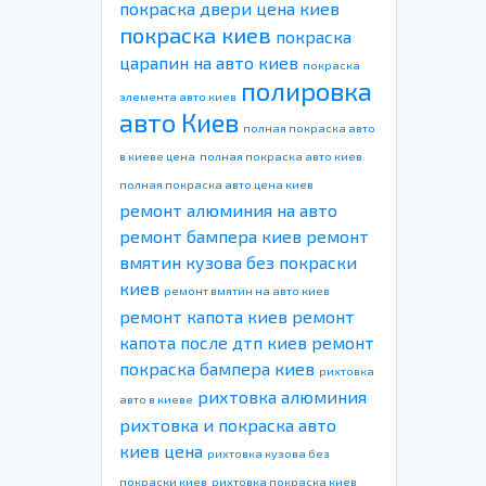
покраска двери цена киев
покраска киев
покраска
царапин на авто киев
покраска
полировка
элемента авто киев
авто Киев
полная покраска авто
в киеве цена
полная покраска авто киев
полная покраска авто цена киев
ремонт алюминия на авто
ремонт бампера киев
ремонт
вмятин кузова без покраски
киев
ремонт вмятин на авто киев
ремонт капота киев
ремонт
капота после дтп киев
ремонт
покраска бампера киев
рихтовка
рихтовка алюминия
авто в киеве
рихтовка и покраска авто
киев цена
рихтовка кузова без
покраски киев
рихтовка покраска киев