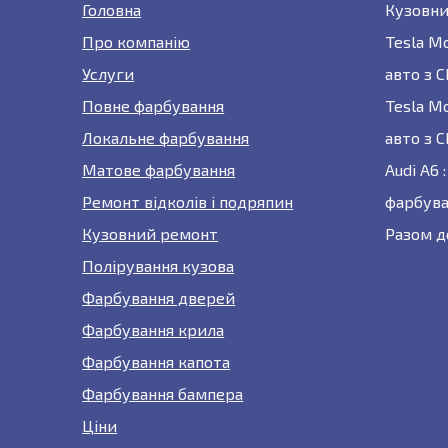
Головна
Кузовни
Про компанію
Tesla M
Услуги
авто з 
Повне фарбування
Tesla M
Локальне фарбування
авто з 
Матове фарбування
Audi A6
Ремонт відколів і подряпин
фарбува
Кузовний ремонт
Разом д
Полірування кузова
Фарбування дверей
Фарбування крила
Фарбування капота
Фарбування бампера
Ціни