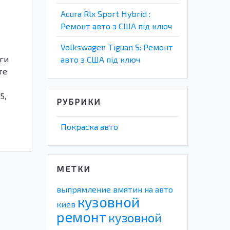
Acura Rlx Sport Hybrid :
Ремонт авто з США під ключ
Volkswagen Tiguan S: Ремонт
уги
авто з США під ключ
те
5,
РУБРИКИ
Покраска авто
МЕТКИ
выпрямление вмятин на авто
кузовной
киев
ремонт
кузовной