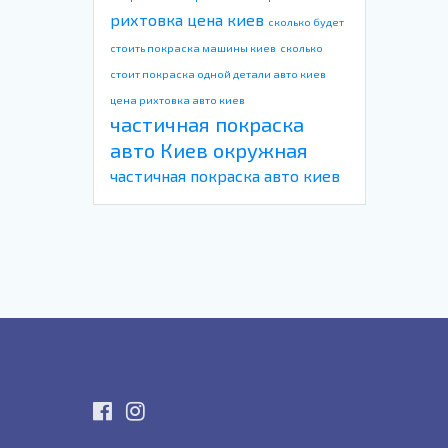
рихтовка цена киев
сколько будет
стоить покраска машины киев
сколько
стоит покраска одной детали авто киев
цена рихтовка авто киев
частичная покраска
авто Киев окружная
частичная покраска авто киев