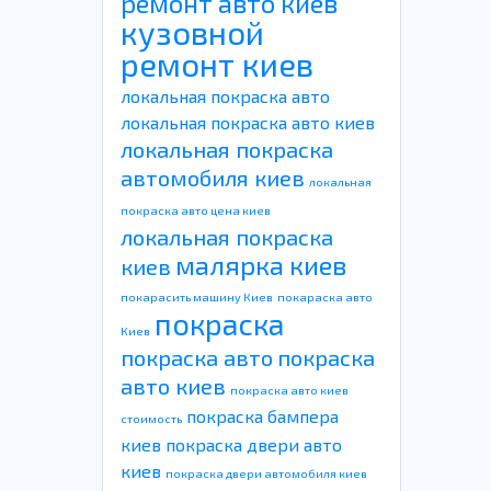
ремонт авто киев
кузовной
ремонт киев
локальная покраска авто
локальная покраска авто киев
локальная покраска
автомобиля киев
локальная
покраска авто цена киев
локальная покраска
малярка киев
киев
покарасить машину Киев
покараска авто
покраска
Киев
покраска авто
покраска
авто киев
покраска авто киев
покраска бампера
стоимость
киев
покраска двери авто
киев
покраска двери автомобиля киев