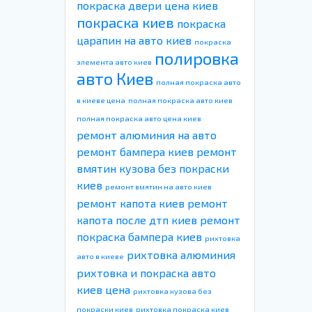
покраска двери цена киев
покраска киев
покраска
царапин на авто киев
покраска
полировка
элемента авто киев
авто Киев
полная покраска авто
в киеве цена
полная покраска авто киев
полная покраска авто цена киев
ремонт алюминия на авто
ремонт бампера киев
ремонт
вмятин кузова без покраски
киев
ремонт вмятин на авто киев
ремонт капота киев
ремонт
капота после дтп киев
ремонт
покраска бампера киев
рихтовка
рихтовка алюминия
авто в киеве
рихтовка и покраска авто
киев цена
рихтовка кузова без
покраски киев
рихтовка покраска киев