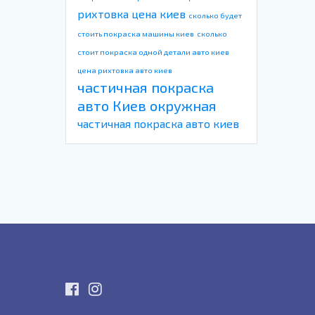
рихтовка цена киев
сколько будет
стоить покраска машины киев
сколько
стоит покраска одной детали авто киев
цена рихтовка авто киев
частичная покраска
авто Киев окружная
частичная покраска авто киев