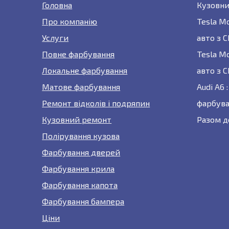
Головна
Кузовни
Про компанію
Tesla M
Услуги
авто з 
Повне фарбування
Tesla M
Локальне фарбування
авто з 
Матове фарбування
Audi A6
Ремонт відколів і подряпин
фарбува
Кузовний ремонт
Разом д
Полірування кузова
Фарбування дверей
Фарбування крила
Фарбування капота
Фарбування бампера
Ціни