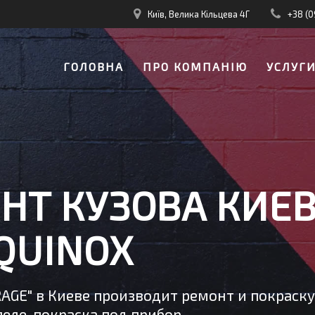
Київ, Велика Кільцева 4Г
+38 (0
ГОЛОВНА
ПРО КОМПАНІЮ
УСЛУГ
НТ КУЗОВА КИЕ
QUINOX
RAGE" в Киеве производит ремонт и покраск
еле, покраска под прибор