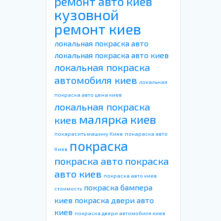
ремонт авто киев
кузовной
ремонт киев
локальная покраска авто
локальная покраска авто киев
локальная покраска
автомобиля киев
локальная
покраска авто цена киев
локальная покраска
малярка киев
киев
покарасить машину Киев
покараска авто
покраска
Киев
покраска авто
покраска
авто киев
покраска авто киев
покраска бампера
стоимость
киев
покраска двери авто
киев
покраска двери автомобиля киев