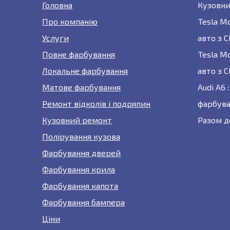
Головна
Кузовни
Про компанію
Tesla M
Услуги
авто з 
Повне фарбування
Tesla M
Локальне фарбування
авто з 
Матове фарбування
Audi A6
Ремонт відколів і подряпин
фарбува
Кузовний ремонт
Разом д
Полірування кузова
Фарбування дверей
Фарбування крила
Фарбування капота
Фарбування бампера
Ціни