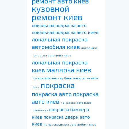
ремонт авто киев
кузовной
ремонт киев
локальная покраска авто
локальная покраска авто киев
локальная покраска
автомобиля киев
локальная
покраска авто цена киев
локальная покраска
малярка киев
киев
покарасить машину Киев
покараска авто
покраска
Киев
покраска авто
покраска
авто киев
покраска авто киев
покраска бампера
стоимость
киев
покраска двери авто
киев
покраска двери автомобиля киев