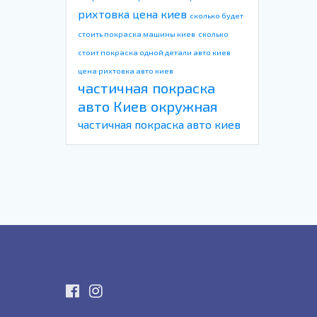
рихтовка цена киев
сколько будет
стоить покраска машины киев
сколько
стоит покраска одной детали авто киев
цена рихтовка авто киев
частичная покраска
авто Киев окружная
частичная покраска авто киев