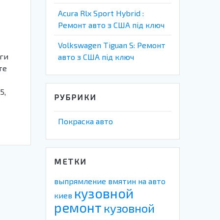
Acura Rlx Sport Hybrid :
Ремонт авто з США під ключ
Volkswagen Tiguan S: Ремонт
уги
авто з США під ключ
те
5,
РУБРИКИ
Покраска авто
МЕТКИ
выпрямление вмятин на авто
кузовной
киев
ремонт
кузовной