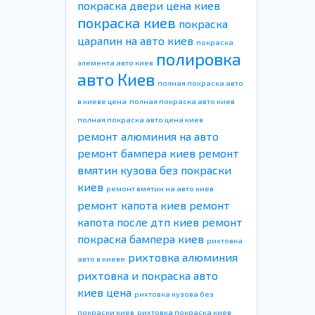
покраска двери цена киев
покраска киев
покраска
царапин на авто киев
покраска
полировка
элемента авто киев
авто Киев
полная покраска авто
в киеве цена
полная покраска авто киев
полная покраска авто цена киев
ремонт алюминия на авто
ремонт бампера киев
ремонт
вмятин кузова без покраски
киев
ремонт вмятин на авто киев
ремонт капота киев
ремонт
капота после дтп киев
ремонт
покраска бампера киев
рихтовка
рихтовка алюминия
авто в киеве
рихтовка и покраска авто
киев цена
рихтовка кузова без
покраски киев
рихтовка покраска киев