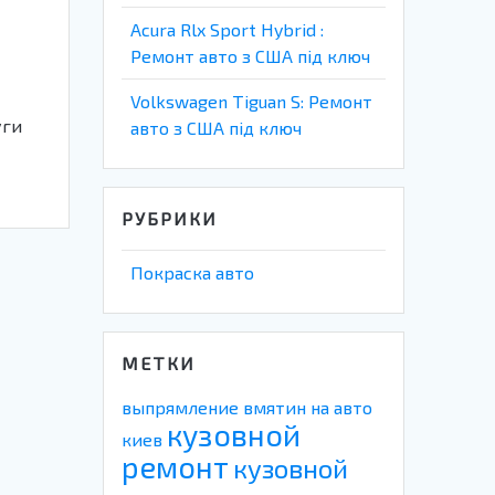
Acura Rlx Sport Hybrid :
Ремонт авто з США під ключ
Volkswagen Tiguan S: Ремонт
уги
авто з США під ключ
РУБРИКИ
Покраска авто
МЕТКИ
выпрямление вмятин на авто
кузовной
киев
ремонт
кузовной