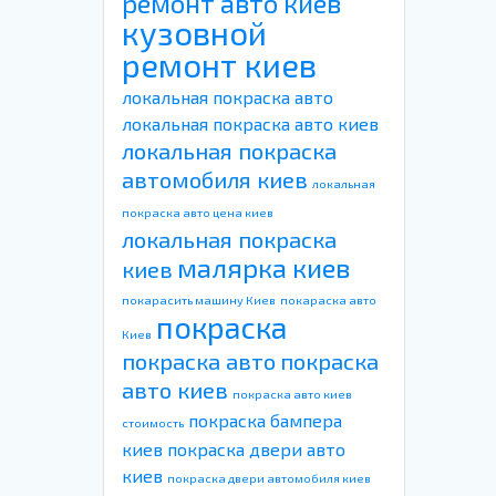
ремонт авто киев
кузовной
ремонт киев
локальная покраска авто
локальная покраска авто киев
локальная покраска
автомобиля киев
локальная
покраска авто цена киев
локальная покраска
малярка киев
киев
покарасить машину Киев
покараска авто
покраска
Киев
покраска авто
покраска
авто киев
покраска авто киев
покраска бампера
стоимость
киев
покраска двери авто
киев
покраска двери автомобиля киев