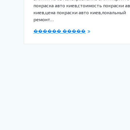
покраска авто киев,стоимость покраски а
киев,цена покраски авто киев,локальный
ремонт…
������ �����