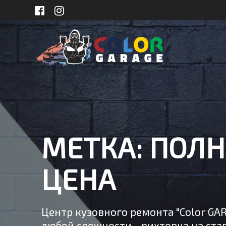
Skip
to
content
МЕТКА:
ПОЛН
ЦЕНА
Центр кузовного ремонта "Color GA
любой сложности - рихтовка на стап