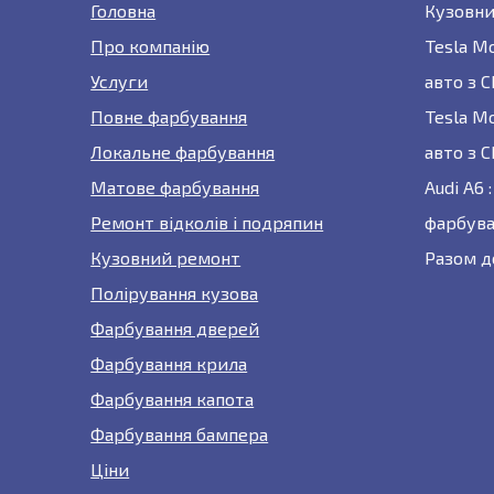
Головна
Кузовни
Про компанію
Tesla M
Услуги
авто з 
Повне фарбування
Tesla M
Локальне фарбування
авто з 
Матове фарбування
Audi A6
Ремонт відколів і подряпин
фарбува
Кузовний ремонт
Разом д
Полірування кузова
Фарбування дверей
Фарбування крила
Фарбування капота
Фарбування бампера
Ціни