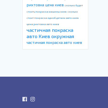
рихтовка цена киев
сколько будет
стоить покраска машины киев
сколько
стоит покраска одной детали авто киев
цена рихтовка авто киев
частичная покраска
авто Киев окружная
частичная покраска авто киев