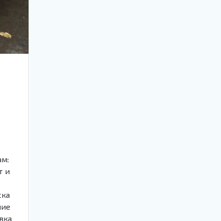
ам:
т и
ска
ние
вка