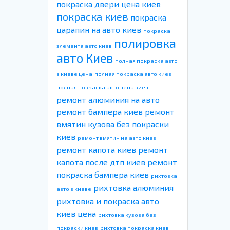
покраска двери цена киев
покраска киев
покраска
царапин на авто киев
покраска
полировка
элемента авто киев
авто Киев
полная покраска авто
в киеве цена
полная покраска авто киев
полная покраска авто цена киев
ремонт алюминия на авто
ремонт бампера киев
ремонт
вмятин кузова без покраски
киев
ремонт вмятин на авто киев
ремонт капота киев
ремонт
капота после дтп киев
ремонт
покраска бампера киев
рихтовка
рихтовка алюминия
авто в киеве
рихтовка и покраска авто
киев цена
рихтовка кузова без
покраски киев
рихтовка покраска киев