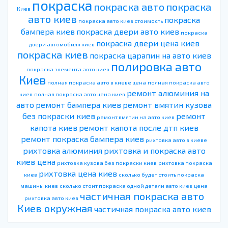
покраска
покраска авто
покраска
Киев
авто киев
покраска
покраска авто киев стоимость
бампера киев
покраска двери авто киев
покраска
покраска двери цена киев
двери автомобиля киев
покраска киев
покраска царапин на авто киев
полировка авто
покраска элемента авто киев
Киев
полная покраска авто в киеве цена
полная покраска авто
ремонт алюминия на
киев
полная покраска авто цена киев
авто
ремонт бампера киев
ремонт вмятин кузова
без покраски киев
ремонт
ремонт вмятин на авто киев
капота киев
ремонт капота после дтп киев
ремонт покраска бампера киев
рихтовка авто в киеве
рихтовка алюминия
рихтовка и покраска авто
киев цена
рихтовка кузова без покраски киев
рихтовка покраска
рихтовка цена киев
киев
сколько будет стоить покраска
машины киев
сколько стоит покраска одной детали авто киев
цена
частичная покраска авто
рихтовка авто киев
Киев окружная
частичная покраска авто киев