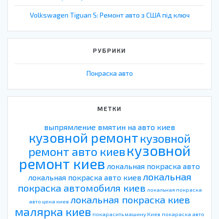
Volkswagen Tiguan S: Ремонт авто з США під ключ
РУБРИКИ
Покраска авто
МЕТКИ
выпрямление вмятин на авто киев
кузовной ремонт
кузовной
кузовной
ремонт авто киев
ремонт киев
локальная покраска авто
локальная
локальная покраска авто киев
покраска автомобиля киев
локальная покраска
локальная покраска киев
авто цена киев
малярка киев
покарасить машину Киев
покараска авто