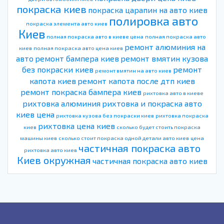
покраска киев
покраска царапин на авто киев
полировка авто
покраска элемента авто киев
Киев
полная покраска авто в киеве цена
полная покраска авто
ремонт алюминия на
киев
полная покраска авто цена киев
авто
ремонт бампера киев
ремонт вмятин кузова
без покраски киев
ремонт
ремонт вмятин на авто киев
капота киев
ремонт капота после дтп киев
ремонт покраска бампера киев
рихтовка авто в киеве
рихтовка алюминия
рихтовка и покраска авто
киев цена
рихтовка кузова без покраски киев
рихтовка покраска
рихтовка цена киев
киев
сколько будет стоить покраска
машины киев
сколько стоит покраска одной детали авто киев
цена
частичная покраска авто
рихтовка авто киев
Киев окружная
частичная покраска авто киев