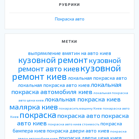
РУБРИКИ
Покраска авто
МЕТКИ
выпрямление вмятин на авто киев
кузовной ремонт
кузовной
кузовной
ремонт авто киев
ремонт киев
локальная покраска авто
локальная
локальная покраска авто киев
покраска автомобиля киев
локальная покраска
локальная покраска киев
авто цена киев
малярка киев
покарасить машину Киев
покараска авто
покраска
покраска авто
покраска
Киев
авто киев
покраска
покраска авто киев стоимость
бампера киев
покраска двери авто киев
покраска
покраска двери цена киев
двери автомобиля киев