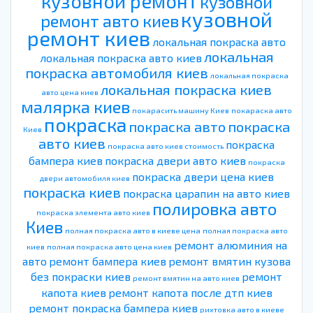
кузовной ремонт
кузовной
кузовной
ремонт авто киев
ремонт киев
локальная покраска авто
локальная
локальная покраска авто киев
покраска автомобиля киев
локальная покраска
локальная покраска киев
авто цена киев
малярка киев
покарасить машину Киев
покараска авто
покраска
покраска авто
покраска
Киев
авто киев
покраска
покраска авто киев стоимость
бампера киев
покраска двери авто киев
покраска
покраска двери цена киев
двери автомобиля киев
покраска киев
покраска царапин на авто киев
полировка авто
покраска элемента авто киев
Киев
полная покраска авто в киеве цена
полная покраска авто
ремонт алюминия на
киев
полная покраска авто цена киев
авто
ремонт бампера киев
ремонт вмятин кузова
без покраски киев
ремонт
ремонт вмятин на авто киев
капота киев
ремонт капота после дтп киев
ремонт покраска бампера киев
рихтовка авто в киеве