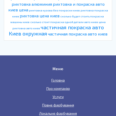
рихтовка алюминия
рихтовка и покраска авто
киев цена
рихтовка кузова без покраски киев
рихтовка покраска
рихтовка цена киев
киев
сколько будет стоить покраска
машины киев
сколько стоит покраска одной детали авто киев
цена
частичная покраска авто
рихтовка авто киев
Киев окружная
частичная покраска авто киев
Меню
Головна
Про компанію
Услуги
Повне фарбування
Локальне фарбування