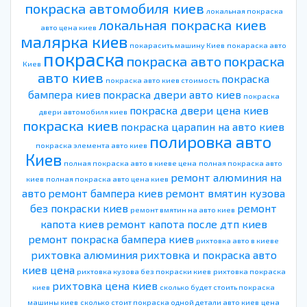
покраска автомобиля киев
локальная покраска
локальная покраска киев
авто цена киев
малярка киев
покарасить машину Киев
покараска авто
покраска
покраска авто
покраска
Киев
авто киев
покраска
покраска авто киев стоимость
бампера киев
покраска двери авто киев
покраска
покраска двери цена киев
двери автомобиля киев
покраска киев
покраска царапин на авто киев
полировка авто
покраска элемента авто киев
Киев
полная покраска авто в киеве цена
полная покраска авто
ремонт алюминия на
киев
полная покраска авто цена киев
авто
ремонт бампера киев
ремонт вмятин кузова
без покраски киев
ремонт
ремонт вмятин на авто киев
капота киев
ремонт капота после дтп киев
ремонт покраска бампера киев
рихтовка авто в киеве
рихтовка алюминия
рихтовка и покраска авто
киев цена
рихтовка кузова без покраски киев
рихтовка покраска
рихтовка цена киев
киев
сколько будет стоить покраска
машины киев
сколько стоит покраска одной детали авто киев
цена