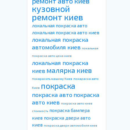
ремонт авто киев
кузовной
ремонт киев
локальная покраска авто
локальная покраска авто киев
локальная покраска
автомобиля киев
локальная
покраска авто цена киев
локальная покраска
малярка киев
киев
покарасить машину Киев
покараска авто
покраска
Киев
покраска авто
покраска
авто киев
покраска авто киев
покраска бампера
стоимость
киев
покраска двери авто
киев
покраска двери автомобиля киев