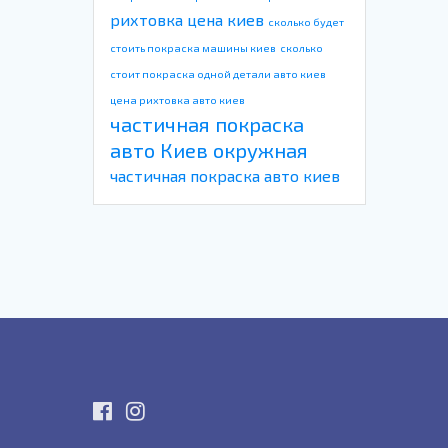
рихтовка цена киев
сколько будет
стоить покраска машины киев
сколько
стоит покраска одной детали авто киев
цена рихтовка авто киев
частичная покраска
авто Киев окружная
частичная покраска авто киев