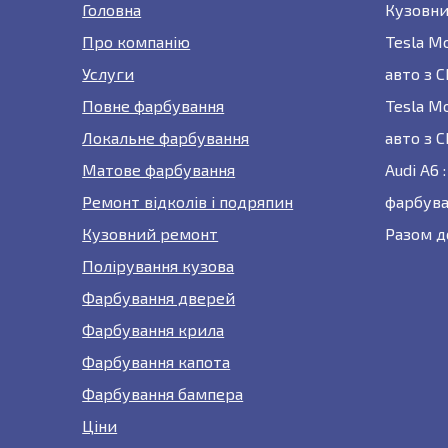
Головна
Кузовни
Про компанію
Tesla M
Услуги
авто з 
Повне фарбування
Tesla M
Локальне фарбування
авто з 
Матове фарбування
Audi A6
Ремонт відколів і подряпин
фарбува
Кузовний ремонт
Разом д
Полірування кузова
Фарбування дверей
Фарбування крила
Фарбування капота
Фарбування бампера
Ціни