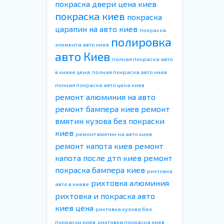
покраска двери цена киев
покраска киев
покраска
царапин на авто киев
покраска
полировка
элемента авто киев
авто Киев
полная покраска авто
в киеве цена
полная покраска авто киев
полная покраска авто цена киев
ремонт алюминия на авто
ремонт бампера киев
ремонт
вмятин кузова без покраски
киев
ремонт вмятин на авто киев
ремонт капота киев
ремонт
капота после дтп киев
ремонт
покраска бампера киев
рихтовка
рихтовка алюминия
авто в киеве
рихтовка и покраска авто
киев цена
рихтовка кузова без
покраски киев
рихтовка покраска киев