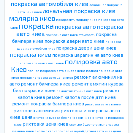
покраска автомобиля киев
локальная покраска
локальная покраска киев
авто цена киев
малярка киев
покарасить машину Киев
покараска авто
покраска
покраска авто
покраска
Киев
авто киев
покраска
покраска авто киев стоимость
бампера киев
покраска двери авто киев
покраска
покраска двери цена киев
двери автомобиля киев
покраска киев
покраска царапин на авто киев
полировка авто
покраска элемента авто киев
Киев
полная покраска авто в киеве цена
полная покраска авто
ремонт алюминия на
киев
полная покраска авто цена киев
авто
ремонт бампера киев
ремонт вмятин кузова
без покраски киев
ремонт
ремонт вмятин на авто киев
капота киев
ремонт капота после дтп киев
ремонт покраска бампера киев
рихтовка авто в киеве
рихтовка алюминия
рихтовка и покраска авто
киев цена
рихтовка кузова без покраски киев
рихтовка покраска
рихтовка цена киев
киев
сколько будет стоить покраска
машины киев
сколько стоит покраска одной детали авто киев
цена