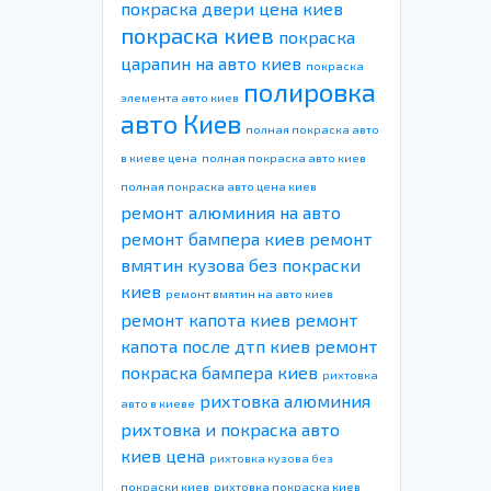
покраска двери цена киев
покраска киев
покраска
царапин на авто киев
покраска
полировка
элемента авто киев
авто Киев
полная покраска авто
в киеве цена
полная покраска авто киев
полная покраска авто цена киев
ремонт алюминия на авто
ремонт бампера киев
ремонт
вмятин кузова без покраски
киев
ремонт вмятин на авто киев
ремонт капота киев
ремонт
капота после дтп киев
ремонт
покраска бампера киев
рихтовка
рихтовка алюминия
авто в киеве
рихтовка и покраска авто
киев цена
рихтовка кузова без
покраски киев
рихтовка покраска киев