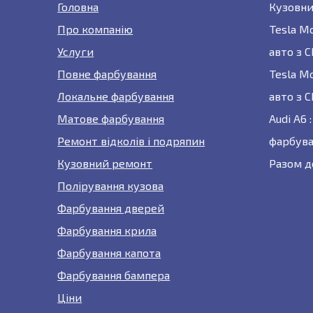
Головна
Кузовни
Про компанію
Tesla M
Услуги
авто з 
Повне фарбування
Tesla M
Локальне фарбування
авто з 
Матове фарбування
Audi A6
Ремонт відколів і подряпин
фарбува
Кузовний ремонт
Разом д
Полірування кузова
Фарбування дверей
Фарбування крила
Фарбування капота
Фарбування бампера
Ціни