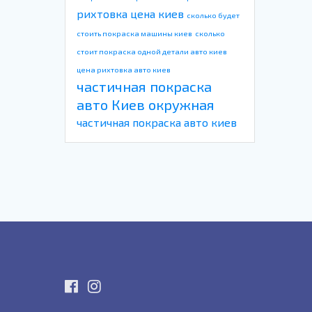
рихтовка цена киев
сколько будет
стоить покраска машины киев
сколько
стоит покраска одной детали авто киев
цена рихтовка авто киев
частичная покраска
авто Киев окружная
частичная покраска авто киев