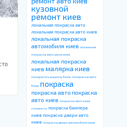
ремонт авто киев
кузовной
ремонт киев
локальная покраска авто
локальная покраска авто киев
локальная покраска
автомобиля киев
локальная
покраска авто цена киев
локальная покраска
 СТО
малярка киев
киев
покарасить машину Киев
покараска авто
покраска
Киев
покраска авто
покраска
авто киев
покраска авто киев
покраска бампера
стоимость
киев
покраска двери авто
киев
покраска двери автомобиля киев