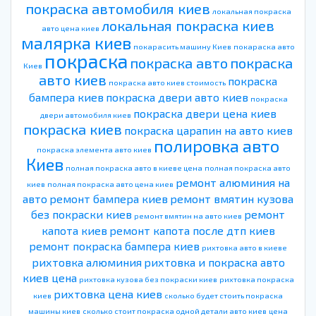
покраска автомобиля киев
локальная покраска
локальная покраска киев
авто цена киев
малярка киев
покарасить машину Киев
покараска авто
покраска
покраска авто
покраска
Киев
авто киев
покраска
покраска авто киев стоимость
бампера киев
покраска двери авто киев
покраска
покраска двери цена киев
двери автомобиля киев
покраска киев
покраска царапин на авто киев
полировка авто
покраска элемента авто киев
Киев
полная покраска авто в киеве цена
полная покраска авто
ремонт алюминия на
киев
полная покраска авто цена киев
авто
ремонт бампера киев
ремонт вмятин кузова
без покраски киев
ремонт
ремонт вмятин на авто киев
капота киев
ремонт капота после дтп киев
ремонт покраска бампера киев
рихтовка авто в киеве
рихтовка алюминия
рихтовка и покраска авто
киев цена
рихтовка кузова без покраски киев
рихтовка покраска
рихтовка цена киев
киев
сколько будет стоить покраска
машины киев
сколько стоит покраска одной детали авто киев
цена