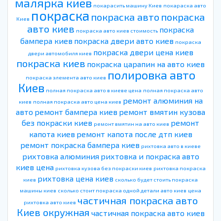
малярка киев
покарасить машину Киев
покараска авто
покраска
покраска авто
покраска
Киев
авто киев
покраска
покраска авто киев стоимость
бампера киев
покраска двери авто киев
покраска
покраска двери цена киев
двери автомобиля киев
покраска киев
покраска царапин на авто киев
полировка авто
покраска элемента авто киев
Киев
полная покраска авто в киеве цена
полная покраска авто
ремонт алюминия на
киев
полная покраска авто цена киев
авто
ремонт бампера киев
ремонт вмятин кузова
без покраски киев
ремонт
ремонт вмятин на авто киев
капота киев
ремонт капота после дтп киев
ремонт покраска бампера киев
рихтовка авто в киеве
рихтовка алюминия
рихтовка и покраска авто
киев цена
рихтовка кузова без покраски киев
рихтовка покраска
рихтовка цена киев
киев
сколько будет стоить покраска
машины киев
сколько стоит покраска одной детали авто киев
цена
частичная покраска авто
рихтовка авто киев
Киев окружная
частичная покраска авто киев