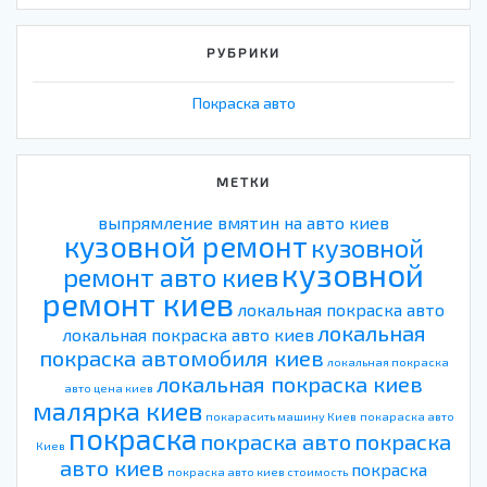
РУБРИКИ
Покраска авто
МЕТКИ
выпрямление вмятин на авто киев
кузовной ремонт
кузовной
кузовной
ремонт авто киев
ремонт киев
локальная покраска авто
локальная
локальная покраска авто киев
покраска автомобиля киев
локальная покраска
локальная покраска киев
авто цена киев
малярка киев
покарасить машину Киев
покараска авто
покраска
покраска авто
покраска
Киев
авто киев
покраска
покраска авто киев стоимость