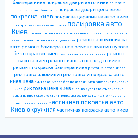
бампера киев
покраска двери авто киев
покраска
покраска двери цена киев
двери автомобиля киев
покраска киев
покраска царапин на авто киев
полировка авто
покраска элемента авто киев
Киев
полная покраска авто в киеве цена
полная покраска авто
ремонт алюминия на
киев
полная покраска авто цена киев
авто
ремонт бампера киев
ремонт вмятин кузова
без покраски киев
ремонт
ремонт вмятин на авто киев
капота киев
ремонт капота после дтп киев
ремонт покраска бампера киев
рихтовка авто в киеве
рихтовка алюминия
рихтовка и покраска авто
киев цена
рихтовка кузова без покраски киев
рихтовка покраска
рихтовка цена киев
киев
сколько будет стоить покраска
машины киев
сколько стоит покраска одной детали авто киев
цена
частичная покраска авто
рихтовка авто киев
Киев окружная
частичная покраска авто киев