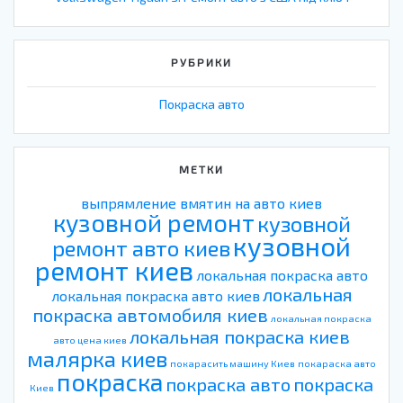
РУБРИКИ
Покраска авто
МЕТКИ
выпрямление вмятин на авто киев
кузовной ремонт
кузовной
кузовной
ремонт авто киев
ремонт киев
локальная покраска авто
локальная
локальная покраска авто киев
покраска автомобиля киев
локальная покраска
локальная покраска киев
авто цена киев
малярка киев
покарасить машину Киев
покараска авто
покраска
покраска авто
покраска
Киев