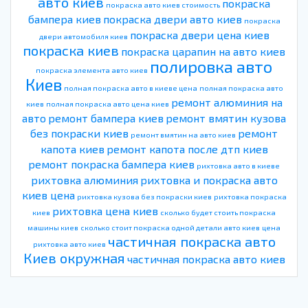
авто киев
покраска
покраска авто киев стоимость
бампера киев
покраска двери авто киев
покраска
покраска двери цена киев
двери автомобиля киев
покраска киев
покраска царапин на авто киев
полировка авто
покраска элемента авто киев
Киев
полная покраска авто в киеве цена
полная покраска авто
ремонт алюминия на
киев
полная покраска авто цена киев
авто
ремонт бампера киев
ремонт вмятин кузова
без покраски киев
ремонт
ремонт вмятин на авто киев
капота киев
ремонт капота после дтп киев
ремонт покраска бампера киев
рихтовка авто в киеве
рихтовка алюминия
рихтовка и покраска авто
киев цена
рихтовка кузова без покраски киев
рихтовка покраска
рихтовка цена киев
киев
сколько будет стоить покраска
машины киев
сколько стоит покраска одной детали авто киев
цена
частичная покраска авто
рихтовка авто киев
Киев окружная
частичная покраска авто киев