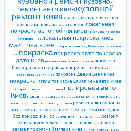
кузовной ремонт
кузовной
кузовной
ремонт авто киев
ремонт киев
локальная покраска авто
локальная
локальная покраска авто киев
покраска автомобиля киев
локальная покраска
локальная покраска киев
авто цена киев
малярка киев
покарасить машину Киев
покараска авто
покраска
покраска авто
покраска
Киев
авто киев
покраска
покраска авто киев стоимость
бампера киев
покраска двери авто киев
покраска
покраска двери цена киев
двери автомобиля киев
покраска киев
покраска царапин на авто киев
полировка авто
покраска элемента авто киев
Киев
полная покраска авто в киеве цена
полная покраска авто
ремонт алюминия на
киев
полная покраска авто цена киев
авто
ремонт бампера киев
ремонт вмятин кузова
без покраски киев
ремонт
ремонт вмятин на авто киев
капота киев
ремонт капота после дтп киев
ремонт покраска бампера киев
рихтовка авто в киеве