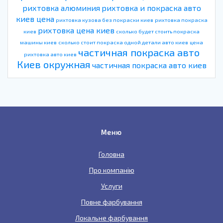
рихтовка алюминия
рихтовка и покраска авто
киев цена
рихтовка кузова без покраски киев
рихтовка покраска
рихтовка цена киев
киев
сколько будет стоить покраска
машины киев
сколько стоит покраска одной детали авто киев
цена
частичная покраска авто
рихтовка авто киев
Киев окружная
частичная покраска авто киев
Меню
Головна
Про компанію
Услуги
Повне фарбування
Локальне фарбування