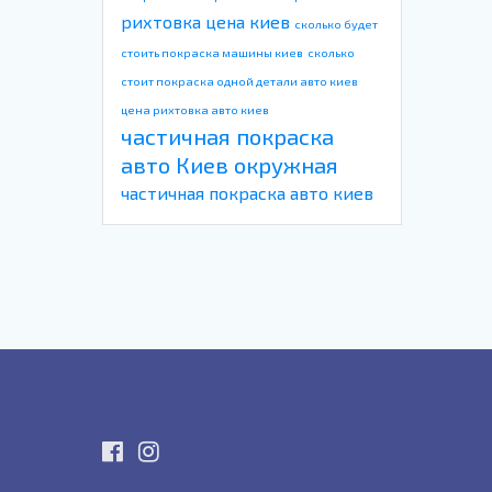
рихтовка цена киев
сколько будет
стоить покраска машины киев
сколько
стоит покраска одной детали авто киев
цена рихтовка авто киев
частичная покраска
авто Киев окружная
частичная покраска авто киев