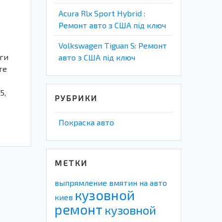
Acura Rlx Sport Hybrid :
Ремонт авто з США під ключ
Volkswagen Tiguan S: Ремонт
уги
авто з США під ключ
те
5,
РУБРИКИ
Покраска авто
МЕТКИ
выпрямление вмятин на авто
кузовной
киев
ремонт
кузовной