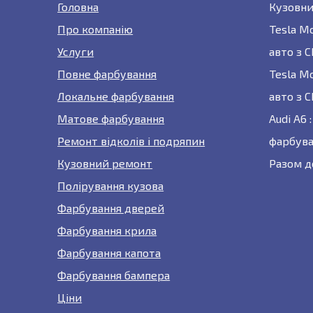
Головна
Кузовни
Про компанію
Tesla M
Услуги
авто з 
Повне фарбування
Tesla M
Локальне фарбування
авто з 
Матове фарбування
Audi A6
Ремонт відколів і подряпин
фарбува
Кузовний ремонт
Разом д
Полірування кузова
Фарбування дверей
Фарбування крила
Фарбування капота
Фарбування бампера
Ціни