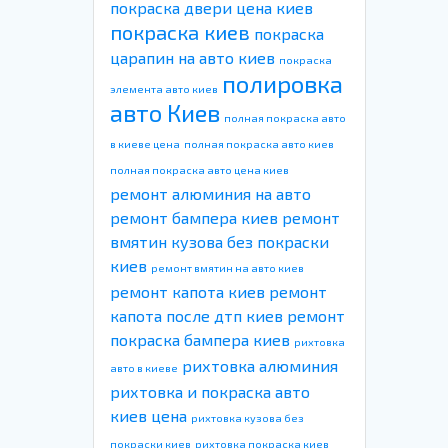
покраска двери цена киев
покраска киев
покраска
царапин на авто киев
покраска
полировка
элемента авто киев
авто Киев
полная покраска авто
в киеве цена
полная покраска авто киев
полная покраска авто цена киев
ремонт алюминия на авто
ремонт бампера киев
ремонт
вмятин кузова без покраски
киев
ремонт вмятин на авто киев
ремонт капота киев
ремонт
капота после дтп киев
ремонт
покраска бампера киев
рихтовка
рихтовка алюминия
авто в киеве
рихтовка и покраска авто
киев цена
рихтовка кузова без
покраски киев
рихтовка покраска киев