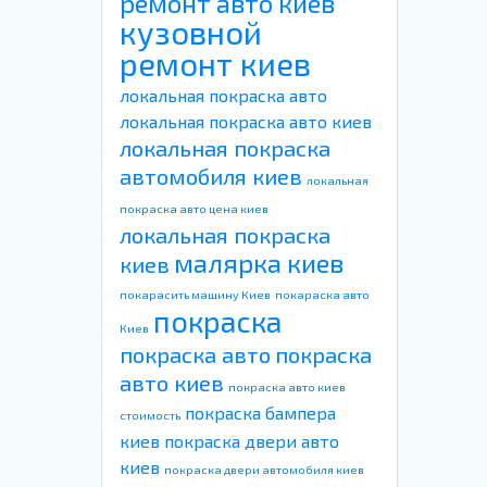
ремонт авто киев
кузовной
ремонт киев
локальная покраска авто
локальная покраска авто киев
локальная покраска
автомобиля киев
локальная
покраска авто цена киев
локальная покраска
малярка киев
киев
покарасить машину Киев
покараска авто
покраска
Киев
покраска авто
покраска
авто киев
покраска авто киев
покраска бампера
стоимость
киев
покраска двери авто
киев
покраска двери автомобиля киев